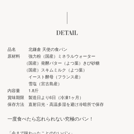
DETAIL
品名 北鎌倉 天使の食パン
原材料 強力粉（国産）ミネラルウォーター
（国産）発酵バター（よつ葉）きび砂糖
（国産）スキムミルク（よつ葉）
イースト酵母（フランス産）
雪塩（宮古島産）
内容量 1.8斤
賞味期限 製造日より6日（冷凍1ヶ月）
保存方法 直射日光・高温多湿を避け冷暗所で保存
一度食べたら忘れられない究極のパン！
「今まで味わったことのないパン」