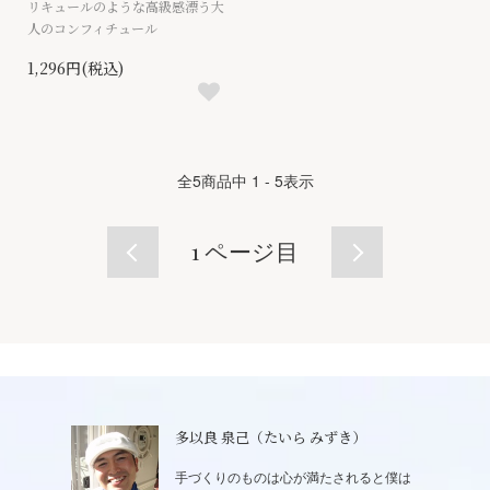
リキュールのような高級感漂う大
人のコンフィチュール
1,296円(税込)
全
5
商品中
1 - 5
表示
1
ページ目
多以良 泉己（たいら みずき）
手づくりのものは心が満たされると僕は